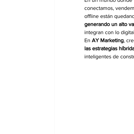
En un mundo donde lo
conectamos, vendemos
offline están quedand
generando un alto va
integran con lo digit
En 
AY Marketing
, cr
las estrategias híbrid
inteligentes de const