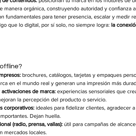
 de contenidos:
 posicionan tu marca en los motores de 
de manera orgánica, construyendo autoridad y confianza a 
on fundamentales para tener presencia, escalar y medir r
go que lo digital, por sí solo, no siempre logra: 
la conexi
offline?
impresos:
 brochures, catálogos, tarjetas y empaques pers
arca en el mundo real y generan una impresión más durad
 activaciones de marca:
 experiencias sensoriales que cre
joran la percepción del producto o servicio.
s corporativos:
 ideales para fidelizar clientes, agradecer a
importantes. Dejan huella.
onal (radio, prensa, vallas):
 útil para campañas de alcance
n mercados locales.