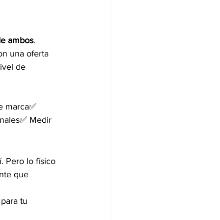
 de ambos
. 
on una oferta 
ivel de 
de marca✅ 
anales✅ Medir 
. Pero lo físico 
ente que 
para tu 