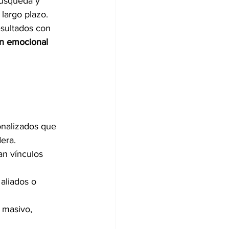
búsqueda y 
largo plazo.
esultados con 
ón emocional 
onalizados que 
era.
an vínculos 
 aliados o 
 masivo, 