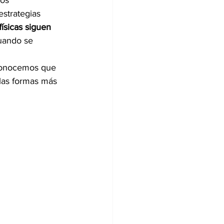
os 
strategias 
físicas siguen 
cuando se 
econocemos que 
las formas más 