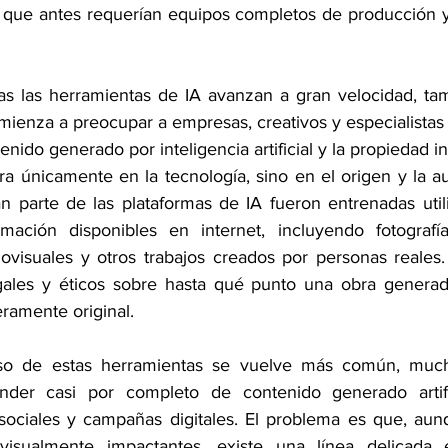
que antes requerían equipos completos de producción y 
as las herramientas de IA avanzan a gran velocidad, ta
ienza a preocupar a empresas, creativos y especialistas e
enido generado por inteligencia artificial y la propiedad in
a únicamente en la tecnología, sino en el origen y la au
n parte de las plataformas de IA fueron entrenadas uti
ación disponibles en internet, incluyendo fotografías,
iovisuales y otros trabajos creados por personas reales.
gales y éticos sobre hasta qué punto una obra generad
ramente original.
o de estas herramientas se vuelve más común, much
er casi por completo de contenido generado artific
sociales y campañas digitales. El problema es que, aun
isualmente impactantes, existe una línea delicada ent