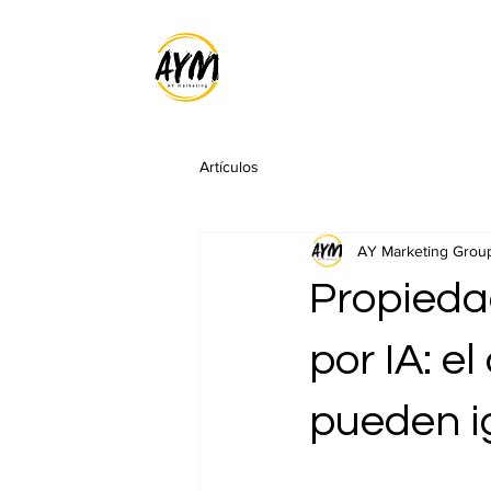
Artículos
AY Marketing Grou
Propiedad
por IA: e
pueden i