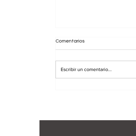
Comentarios
Escribir un comentario...
Levi's convierte un veto de la
FIFA en una lección
magistral de marketing
creativo