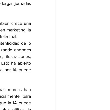
largas jornadas 
mbién crece una 
n marketing: la 
telectual.
tenticidad de lo 
lizando enormes 
 ilustraciones, 
 Esto ha abierto 
a por IA puede 
as marcas han 
ialmente para 
que la IA puede 
re utilizar la 